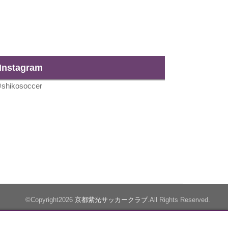
Instagram
shikosoccer
©Copyright2026
京都紫光サッカークラブ
.All Rights Reserved.