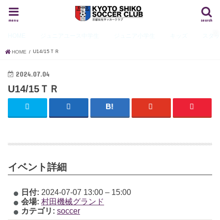
menu
search
HOME
ジュニアユース
中学生
ジュニア
小学生
キッズ
スタ
U14/15ＴＲ
HOME
2024.07.04
U14/15ＴＲ
イベント詳細
日付:
2024-07-07 13:00
–
15:00
会場:
村田機械グランド
カテゴリ:
soccer