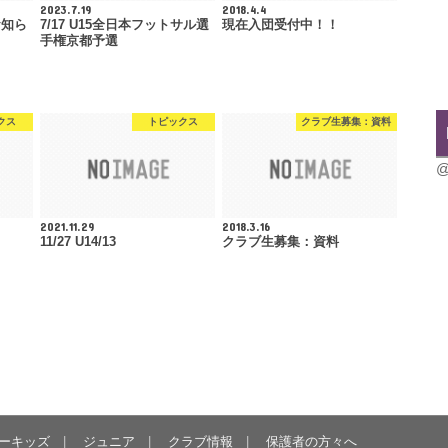
2023.7.19
2018.4.4
お知ら
7/17 U15全日本フットサル選
現在入団受付中！！
手権京都予選
クス
トピックス
クラブ生募集：資料
@
2021.11.29
2018.3.16
11/27 U14/13
クラブ生募集：資料
ーキッズ
ジュニア
クラブ情報
保護者の方々へ