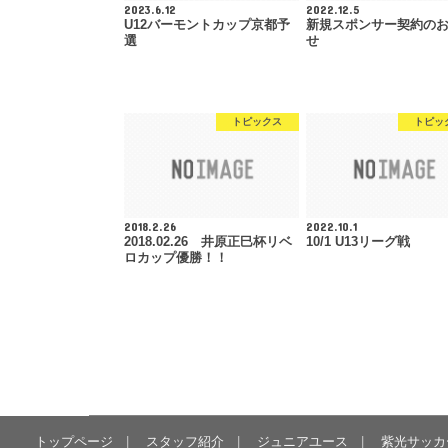
2023.6.12
2022.12.5
U12バーモントカップ京都予
新規スポンサー契約の
選
せ
トピックス
トピッ
2018.2.26
2022.10.1
2018.02.26 井原正巳杯リベ
10/1 U13リーグ戦
ロカップ優勝！！
トップページ
スタッフ紹介
ジュニアユース
紫光サッカ