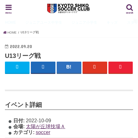
menu
search
HOME
ジュニアユース
中学生
ジュニア
小学生
キッズ
スタ
U13リーグ戦
HOME
2022.09.20
U13リーグ戦
イベント詳細
日付:
2022-10-09
会場:
太陽が丘球技場Ａ
カテゴリ:
soccer