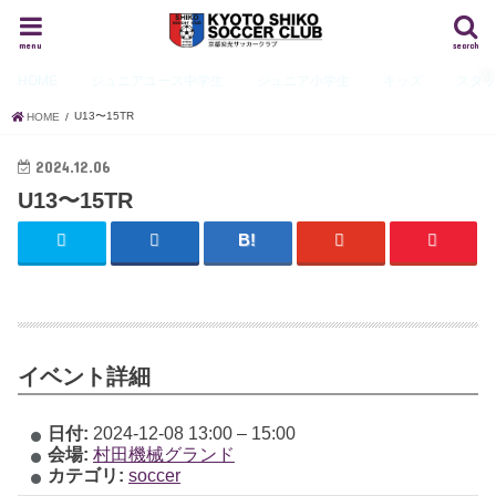
menu
search
HOME
ジュニアユース
中学生
ジュニア
小学生
キッズ
スタ
U13〜15TR
HOME
2024.12.06
U13〜15TR
イベント詳細
日付:
2024-12-08 13:00
–
15:00
会場:
村田機械グランド
カテゴリ:
soccer