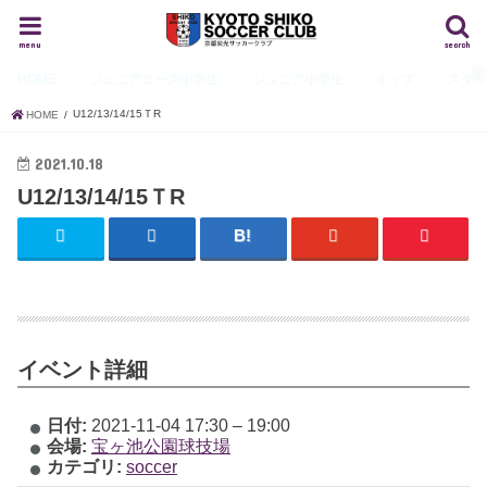
menu
search
HOME
ジュニアユース
中学生
ジュニア
小学生
キッズ
スタ
U12/13/14/15ＴR
HOME
2021.10.18
U12/13/14/15ＴR
イベント詳細
日付:
2021-11-04 17:30
–
19:00
会場:
宝ヶ池公園球技場
カテゴリ:
soccer