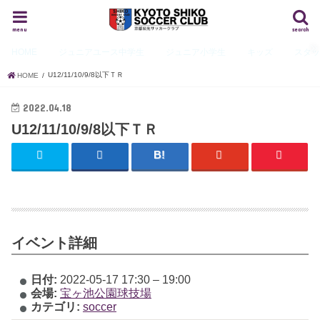
menu
search
HOME
ジュニアユース
中学生
ジュニア
小学生
キッズ
スタ
U12/11/10/9/8以下ＴＲ
HOME
2022.04.18
U12/11/10/9/8以下ＴＲ
イベント詳細
日付:
2022-05-17 17:30
–
19:00
会場:
宝ヶ池公園球技場
カテゴリ:
soccer