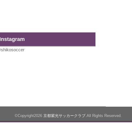
Instagram
shikosoccer
©Copyright2026
京都紫光サッカークラブ
.All Rights Reserved.