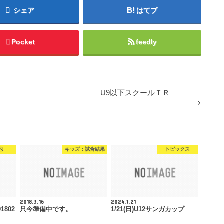
シェア
はてブ
Pocket
feedly
U9以下スクールＴＲ
他
キッズ：試合結果
トピックス
2018.3.16
2024.1.21
802
只今準備中です。
1/21(日)U12サンガカップ