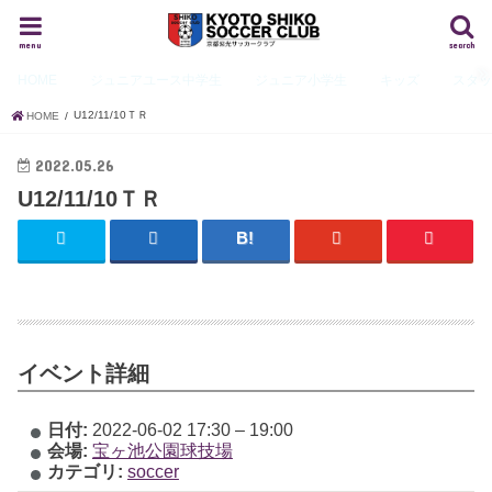
menu
search
HOME
ジュニアユース
中学生
ジュニア
小学生
キッズ
スタ
U12/11/10ＴＲ
HOME
2022.05.26
U12/11/10ＴＲ
イベント詳細
日付:
2022-06-02 17:30
–
19:00
会場:
宝ヶ池公園球技場
カテゴリ:
soccer