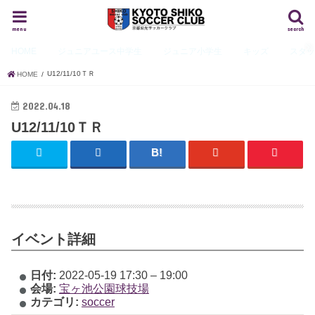
menu
search
HOME
ジュニアユース
中学生
ジュニア
小学生
キッズ
スタ
U12/11/10ＴＲ
HOME
2022.04.18
U12/11/10ＴＲ
イベント詳細
日付:
2022-05-19 17:30
–
19:00
会場:
宝ヶ池公園球技場
カテゴリ:
soccer