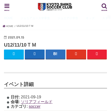
menu
search
HOME
ジュニアユース
中学生
ジュニア
小学生
キッズ
スタ
U12/11/10ＴＭ
HOME
2021.09.15
U12/11/10ＴＭ
イベント詳細
日付:
2021-09-19
会場:
ソリアフィールド
カテゴリ:
soccer