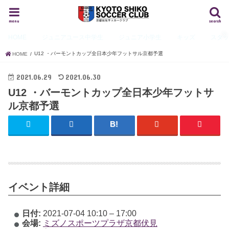
menu
search
HOME
ジュニアユース
中学生
ジュニア
小学生
キッズ
スタ
U12 ・バーモントカップ全日本少年フットサル京都予選
HOME
2021.06.29
2021.06.30
U12 ・バーモントカップ全日本少年フットサ
ル京都予選
イベント詳細
日付:
2021-07-04 10:10
–
17:00
会場:
ミズノスポーツプラザ京都伏見