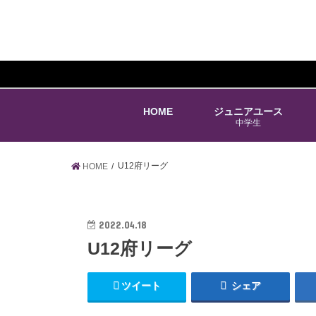
HOME
ジュニアユース
中学生
U12府リーグ
HOME
2022.04.18
U12府リーグ
ツイート
シェア