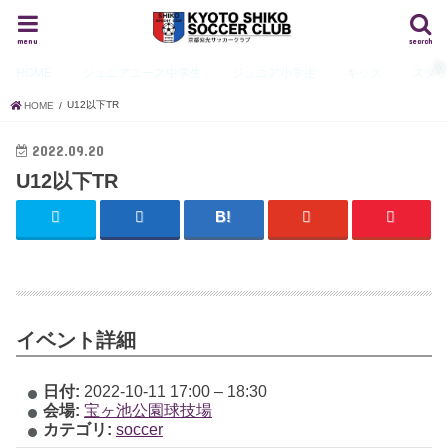
menu
search
HOME
ジュニアユース
中学生
ジュニア
小学生
キッズ
スタ
U12以下TR
HOME
2022.09.20
U12以下TR
イベント詳細
日付:
2022-10-11 17:00
–
18:30
会場:
宝ヶ池公園球技場
カテゴリ:
soccer