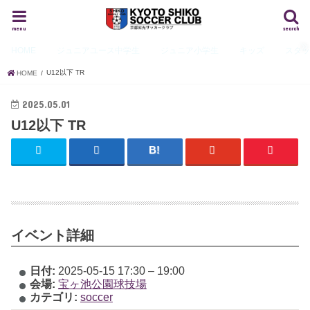
menu
search
HOME
ジュニアユース
中学生
ジュニア
小学生
キッズ
スタ
U12以下 TR
HOME
2025.05.01
U12以下 TR
イベント詳細
日付:
2025-05-15 17:30
–
19:00
会場:
宝ヶ池公園球技場
カテゴリ:
soccer