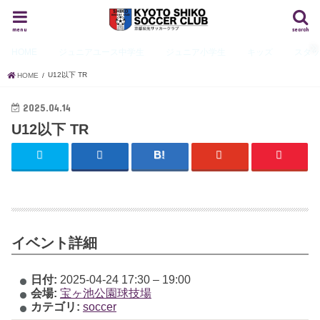
menu
search
HOME
ジュニアユース
中学生
ジュニア
小学生
キッズ
スタ
U12以下 TR
HOME
2025.04.14
U12以下 TR
イベント詳細
日付:
2025-04-24 17:30
–
19:00
会場:
宝ヶ池公園球技場
カテゴリ:
soccer