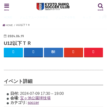
menu
search
HOME
ジュニアユース
中学生
ジュニア
小学生
キッズ
スタ
U12以下ＴＲ
HOME
2024.06.19
U12以下ＴＲ
イベント詳細
日付:
2024-07-09 17:30
–
19:00
会場:
宝ヶ池公園球技場
カテゴリ:
soccer