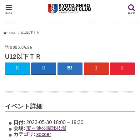
menu
search
HOME
ジュニアユース
中学生
ジュニア
小学生
キッズ
スタ
U12以下ＴＲ
HOME
2023.04.26
U12以下ＴＲ
イベント詳細
日付:
2023-05-30 18:00
–
19:30
会場:
宝ヶ池公園球技場
カテゴリ:
soccer