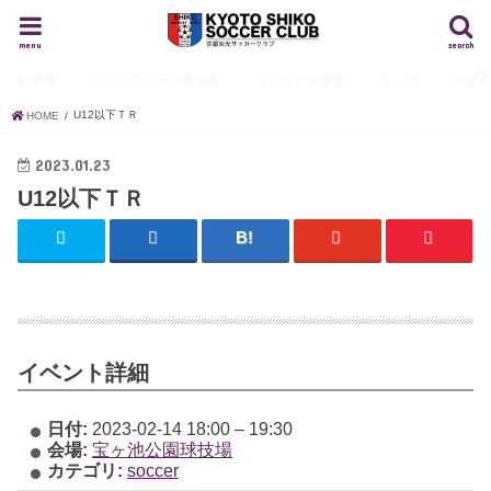
menu
search
HOME
ジュニアユース
中学生
ジュニア
小学生
キッズ
スタ
U12以下ＴＲ
HOME
2023.01.23
U12以下ＴＲ
イベント詳細
日付:
2023-02-14 18:00
–
19:30
会場:
宝ヶ池公園球技場
カテゴリ:
soccer