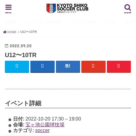
menu
search
HOME
ジュニアユース
中学生
ジュニア
小学生
キッズ
スタ
U12〜10TR
HOME
2022.09.20
U12〜10TR
イベント詳細
日付:
2022-10-20 17:30
–
19:00
会場:
宝ヶ池公園球技場
カテゴリ:
soccer