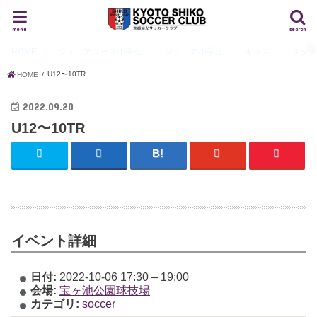
menu
search
HOME
ジュニアユース
中学生
ジュニア
小学生
キッズ
スタ
U12〜10TR
HOME
2022.09.20
U12〜10TR
イベント詳細
日付:
2022-10-06 17:30
–
19:00
会場:
宝ヶ池公園球技場
カテゴリ:
soccer