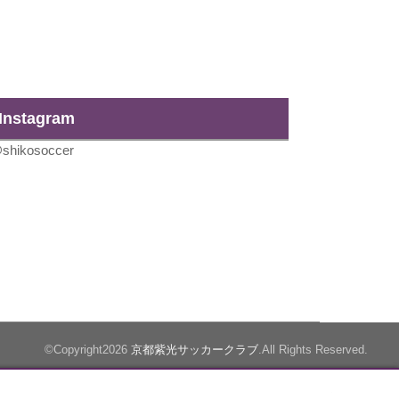
Instagram
shikosoccer
©Copyright2026
京都紫光サッカークラブ
.All Rights Reserved.