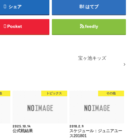
シェア
はてブ
Pocket
feedly
宝ヶ池キッズ
他
トピックス
その他
2025.10.14
2018.2.9
公式戦結果
スケジュール：ジュニアユー
ス201801