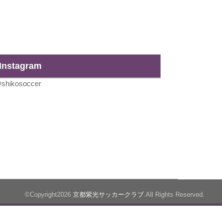
Instagram
shikosoccer
©Copyright2026
京都紫光サッカークラブ
.All Rights Reserved.