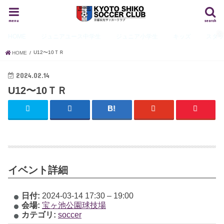
menu
search
HOME
ジュニアユース
中学生
ジュニア
小学生
キッズ
スタ
U12〜10ＴＲ
HOME
2024.02.14
U12〜10ＴＲ
イベント詳細
日付:
2024-03-14 17:30
–
19:00
会場:
宝ヶ池公園球技場
カテゴリ:
soccer