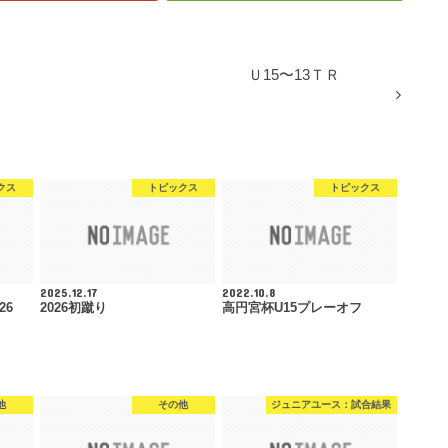
Ｕ15〜13ＴＲ
クス
トピックス
トピックス
2025.12.17
2022.10.8
26
2026初蹴り
高円宮杯U15プレーオフ
他
その他
ジュニアユース：試合結果