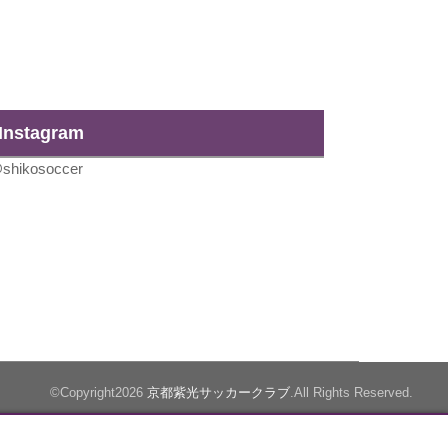
Instagram
shikosoccer
©Copyright2026
京都紫光サッカークラブ
.All Rights Reserved.