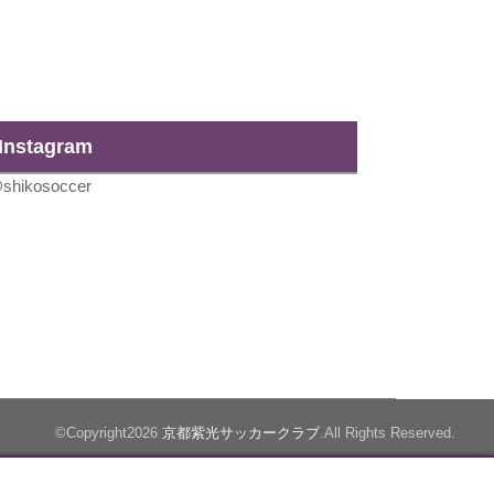
Instagram
shikosoccer
©Copyright2026
京都紫光サッカークラブ
.All Rights Reserved.