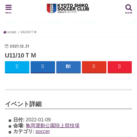
menu
search
HOME
ジュニアユース
中学生
ジュニア
小学生
キッズ
スタ
U11/10ＴＭ
HOME
2021.12.31
U11/10ＴＭ
イベント詳細
日付:
2022-01-09
会場:
亀岡運動公園陸上競技場
カテゴリ:
soccer