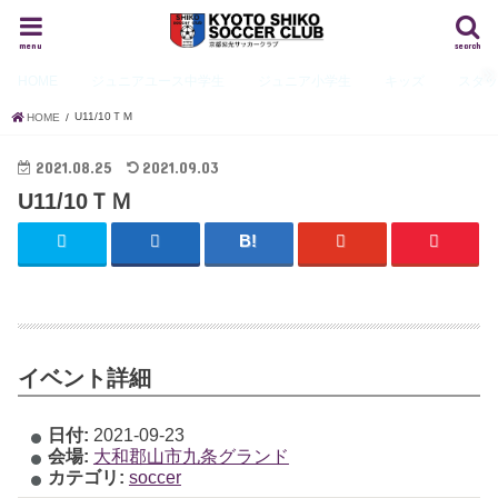
menu
search
HOME
ジュニアユース
中学生
ジュニア
小学生
キッズ
スタ
U11/10ＴＭ
HOME
2021.08.25
2021.09.03
U11/10ＴＭ
イベント詳細
日付:
2021-09-23
会場:
大和郡山市九条グランド
カテゴリ:
soccer