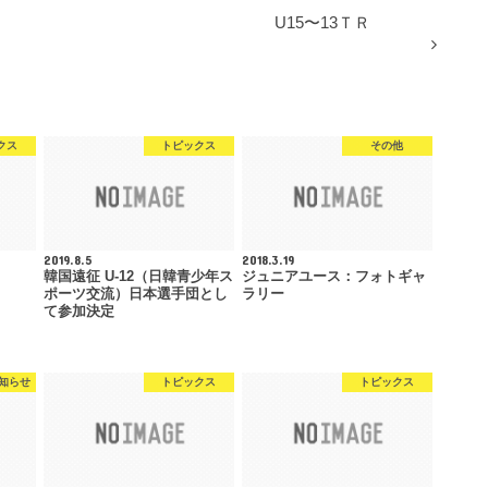
U15〜13ＴＲ
クス
トピックス
その他
2019.8.5
2018.3.19
韓国遠征 U-12（日韓青少年ス
ジュニアユース：フォトギャ
ポーツ交流）日本選手団とし
ラリー
て参加決定
知らせ
トピックス
トピックス