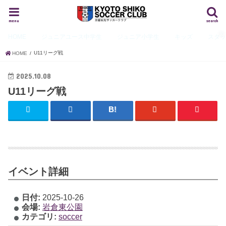
menu
search
HOME
ジュニアユース
中学生
ジュニア
小学生
キッズ
スタ
U11リーグ戦
HOME
2025.10.08
U11リーグ戦
イベント詳細
日付:
2025-10-26
会場:
岩倉東公園
カテゴリ:
soccer