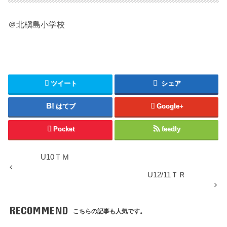
＠北槇島小学校
ツイート
シェア
はてブ
Google+
Pocket
feedly
U10ＴＭ
U12/11ＴＲ
RECOMMEND
こちらの記事も人気です。