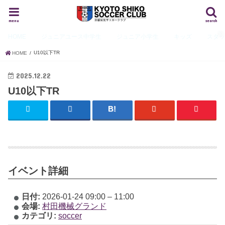
menu
search
HOME
ジュニアユース
中学生
ジュニア
小学生
キッズ
スタ
U10以下TR
HOME
2025.12.22
U10以下TR
イベント詳細
日付:
2026-01-24 09:00
–
11:00
会場:
村田機械グランド
カテゴリ:
soccer