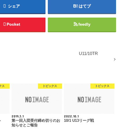
シェア
はてブ
Pocket
feedly
U11/10TR
クス
トピックス
トピックス
2019.3.1
2022.10.1
ル
第一回入団受付締め切りのお
10/1 U13リーグ戦
知らせとご報告