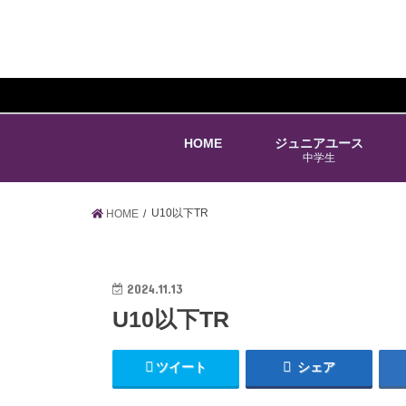
HOME
ジュニアユース
中学生
U10以下TR
HOME
2024.11.13
U10以下TR
ツイート
シェア