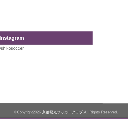
Instagram
shikosoccer
©Copyright2026
京都紫光サッカークラブ
.All Rights Reserved.