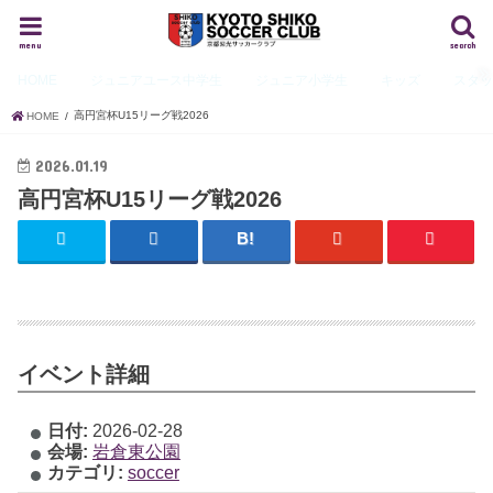
menu
search
HOME
ジュニアユース
中学生
ジュニア
小学生
キッズ
スタ
高円宮杯U15リーグ戦2026
HOME
2026.01.19
高円宮杯U15リーグ戦2026
イベント詳細
日付:
2026-02-28
会場:
岩倉東公園
カテゴリ:
soccer