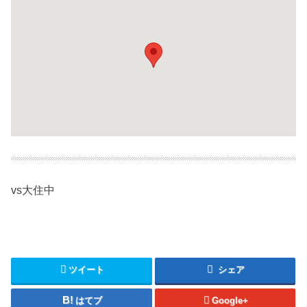
vs大住中
ツイート
シェア
はてブ
Google+