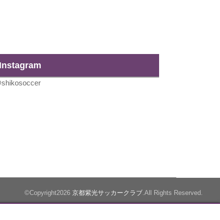
Instagram
shikosoccer
©Copyright2026
京都紫光サッカークラブ
.All Rights Reserved.