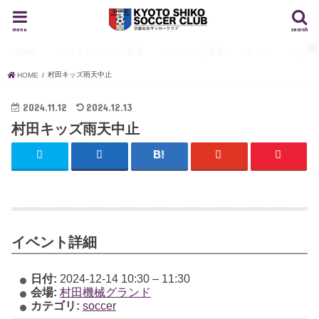
menu
search
HOME
ジュニアユース
中学生
ジュニア
小学生
キッズ
スタ
村田キッズ雨天中止
HOME
2024.11.12
2024.12.13
村田キッズ雨天中止
イベント詳細
日付:
2024-12-14 10:30
–
11:30
会場:
村田機械グランド
カテゴリ:
soccer