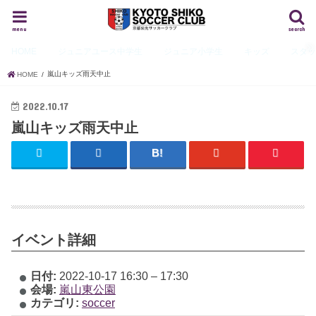
menu
search
HOME
ジュニアユース
中学生
ジュニア
小学生
キッズ
スタ
嵐山キッズ雨天中止
HOME
2022.10.17
嵐山キッズ雨天中止
イベント詳細
日付:
2022-10-17 16:30
–
17:30
会場:
嵐山東公園
カテゴリ:
soccer