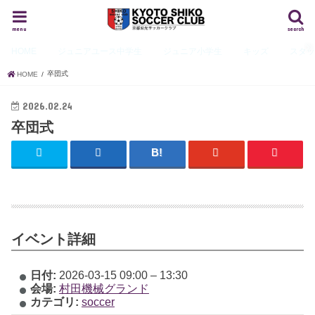
menu
search
HOME
ジュニアユース
中学生
ジュニア
小学生
キッズ
スタ
卒団式
HOME
2026.02.24
卒団式
イベント詳細
日付:
2026-03-15 09:00
–
13:30
会場:
村田機械グランド
カテゴリ:
soccer