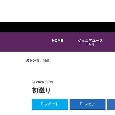
HOME
ジュニアユース
中学生
初蹴り
HOME
2025.12.19
初蹴り
ツイート
シェア