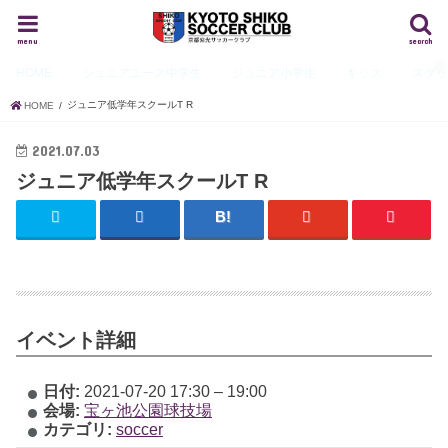
menu
search
HOME
ジュニアユース
中学生
ジュニア
小学生
キッズ
スタ
ジュニア低学年スクールT R
HOME
2021.07.03
ジュニア低学年スクールT R
イベント詳細
日付:
2021-07-20 17:30
–
19:00
会場:
宝ヶ池公園球技場
カテゴリ:
soccer