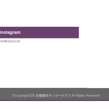
Instagram
shikosoccer
©Copyright2026
京都紫光サッカークラブ
.All Rights Reserved.