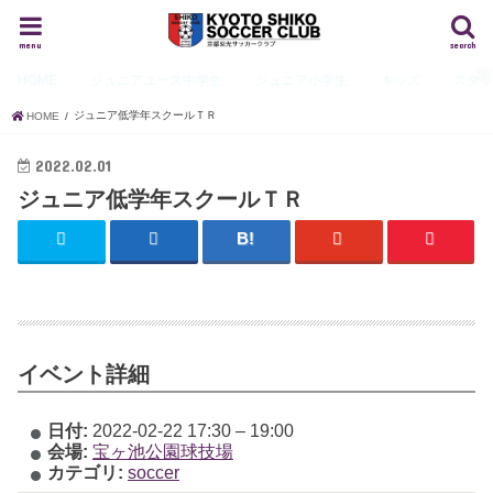
menu
search
HOME
ジュニアユース
中学生
ジュニア
小学生
キッズ
スタ
ジュニア低学年スクールＴＲ
HOME
2022.02.01
ジュニア低学年スクールＴＲ
イベント詳細
日付:
2022-02-22 17:30
–
19:00
会場:
宝ヶ池公園球技場
カテゴリ:
soccer