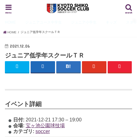
menu
search
HOME
ジュニアユース
中学生
ジュニア
小学生
キッズ
スタ
ジュニア低学年スクールＴＲ
HOME
2021.12.06
ジュニア低学年スクールＴＲ
イベント詳細
日付:
2021-12-21 17:30
–
19:00
会場:
宝ヶ池公園球技場
カテゴリ:
soccer