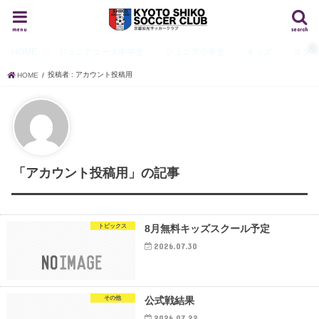
menu
search
HOME
ジュニアユース
中学生
ジュニア
小学生
キッズ
スタ
投稿者 : アカウント投稿用
HOME
「アカウント投稿用」の記事
トピックス
8月無料キッズスクール予定
2026.07.30
その他
公式戦結果
2026.07.22