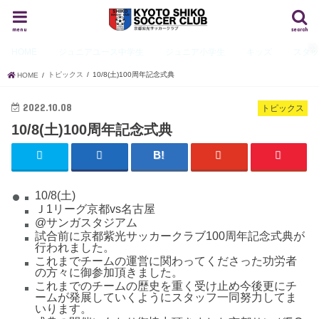
menu
search
HOME
ジュニアユース
中学生
ジュニア
小学生
キッズ
スタ
トピックス
10/8(土)100周年記念式典
HOME
2022.10.08
トピックス
10/8(土)100周年記念式典
10/8(土)
Ｊ1リーグ京都vs名古屋
@サンガスタジアム
試合前に京都紫光サッカークラブ100周年記念式典が
行われました。
これまでチームの運営に関わってくださった功労者
の方々に御参加頂きました。
これまでのチームの歴史を重く受け止め今後更にチ
ームが発展していくようにスタッフ一同努力してま
いります。