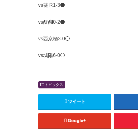
vs葵 R1-3⚫️
vs醍醐0-2⚫️
vs西京極3-0⚪️
vs城陽6-0⚪️
トピックス
ツイート
Google+