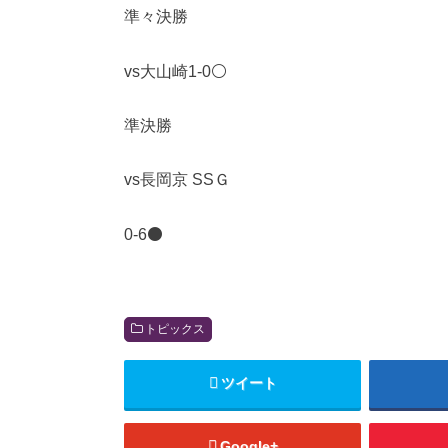
準々決勝
vs大山崎1-0⚪️
準決勝
vs長岡京 SSＧ
0-6⚫️
トピックス
ツイート
Google+