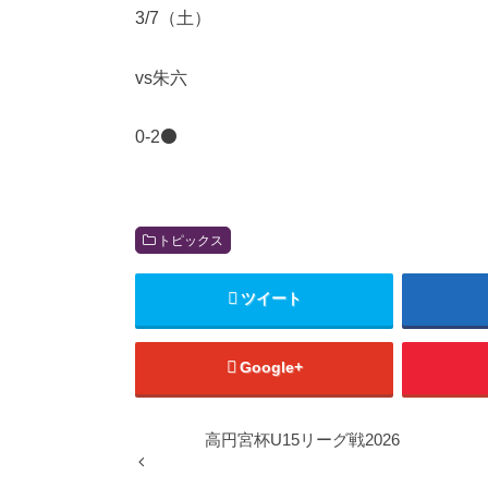
3/7（土）
vs朱六
0-2⚫️
トピックス
ツイート
Google+
高円宮杯U15リーグ戦2026